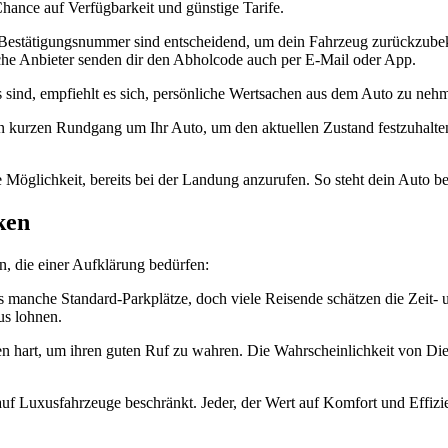
 Chance auf Verfügbarkeit und günstige Tarife.
 Bestätigungsnummer sind entscheidend, um dein Fahrzeug zurückzub
iche Anbieter senden dir den Abholcode auch per E-Mail oder App.
sind, empfiehlt es sich, persönliche Wertsachen aus dem Auto zu nehm
 kurzen Rundgang um Ihr Auto, um den aktuellen Zustand festzuhalten
Möglichkeit, bereits bei der Landung anzurufen. So steht dein Auto ber
ken
en, die einer Aufklärung bedürfen:
ls manche Standard-Parkplätze, doch viele Reisende schätzen die Zeit- 
us lohnen.
n hart, um ihren guten Ruf zu wahren. Die Wahrscheinlichkeit von Die
 auf Luxusfahrzeuge beschränkt. Jeder, der Wert auf Komfort und Effiz