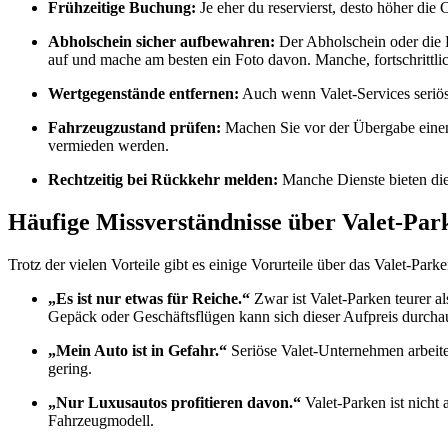
Frühzeitige Buchung:
Je eher du reservierst, desto höher die
Abholschein sicher aufbewahren:
Der Abholschein oder die
auf und mache am besten ein Foto davon. Manche, fortschrittl
Wertgegenstände entfernen:
Auch wenn Valet-Services seriös 
Fahrzeugzustand prüfen:
Machen Sie vor der Übergabe einen
vermieden werden.
Rechtzeitig bei Rückkehr melden:
Manche Dienste bieten die 
Häufige Missverständnisse über Valet-Par
Trotz der vielen Vorteile gibt es einige Vorurteile über das Valet-Park
„Es ist nur etwas für Reiche.“
Zwar ist Valet-Parken teurer a
Gepäck oder Geschäftsflügen kann sich dieser Aufpreis durcha
„Mein Auto ist in Gefahr.“
Seriöse Valet-Unternehmen arbeite
gering.
„Nur Luxusautos profitieren davon.“
Valet-Parken ist nicht
Fahrzeugmodell.