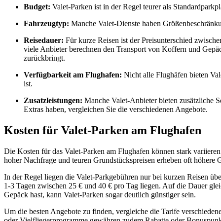
Budget:
Valet-Parken ist in der Regel teurer als Standardparkp
Fahrzeugtyp:
Manche Valet-Dienste haben Größenbeschränkung
Reisedauer:
Für kurze Reisen ist der Preisunterschied zwische
viele Anbieter berechnen den Transport von Koffern und Gepäck 
zurückbringt.
Verfügbarkeit am Flughafen:
Nicht alle Flughäfen bieten Val
ist.
Zusatzleistungen:
Manche Valet-Anbieter bieten zusätzliche S
Extras haben, vergleichen Sie die verschiedenen Angebote.
Kosten für Valet-Parken am Flughafen
Die Kosten für das Valet-Parken am Flughafen können stark variieren
hoher Nachfrage und teuren Grundstückspreisen erheben oft höhere G
In der Regel liegen die Valet-Parkgebühren nur bei kurzen Reisen üb
1-3 Tagen zwischen 25 € und 40 € pro Tag liegen. Auf die Dauer glei
Gepäck hast, kann Valet-Parken sogar deutlich günstiger sein.
Um die besten Angebote zu finden, vergleiche die Tarife verschiede
oder Vielfliegerprogramme gewähren zudem Rabatte oder Bonuspunkte