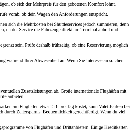
bwägen, ob sich der Mehrpreis für den gebotenen Komfort lohnt.
üfe vorab, ob dein Wagen den Anforderungen entspricht.
nnen sich die Mehrkosten bei Shuttleservices jedoch summieren, denn
en, da der Service die Fahrzeuge direkt am Terminal abholt und
egrenzt sein. Prüfe deshalb frühzeitig, ob eine Reservierung möglich
ung während Ihrer Abwesenheit an. Wenn Sie Interesse an solchen
ventuellen Zusatzleistungen ab. Große internationale Flughäfen mit
ife anbieten.
parken am Flughafen etwa 15 € pro Tag kostet, kann Valet-Parken bei
h durch Zeitersparnis, Bequemlichkeit gerechtfertigt. Wenn du viel
ngsprogramme von Flughäfen und Drittanbietern. Einige Kreditkarten