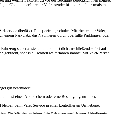
etet und welche Faktoren du vor der Buchung berücksichtigen solltest.
en. Ob du ein erfahrener Vielreisender bist oder dich erstmals mit
service überlässt. Ein speziell geschultes Mitarbeiter, der Valet,
ch einem Parkplatz, das Navigieren durch überfüllte Parkhäuser oder
Fahrzeug sicher abstellen und kannst dich anschließend sofort auf
 gebracht, sodass du schnell weiterfahren kannst. Mit Valet-Parken
el gut beschildert.
Du erhältst einen Abholschein oder eine Bestätigungsnummer.
l bleiben beim Valet-Service in einer kontrollierten Umgebung.
ce. Ein Mitarbeiter bringt dein Fahrzeug zurück zum Abholbereich,