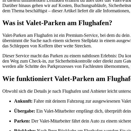
In diesem umfassenden Leitfaden erfährst du alles über das Valet-Park
Darüber hinaus gehen wir auf Kosten, Buchungsabläufe, Sicherheitsma
dem Thema beschäftigst – dieser Artikel liefert dir alle Informationen
Was ist Valet-Parken am Flughafen?
Valet-Parken am Flughafen ist ein Premium-Service, bei dem du dein Au
übernimmt die Suche nach einem sicheren Stellplatz in einem ausgewi
das Schleppen von Koffern über weite Strecken.
Dieser Service macht das Parken zu einem nahtlosen Erlebnis: Du komm
den Weg zum Check-in, zur Sicherheitskontrolle oder direkt zum Gat
werden alle Schritte des Parkprozesses von Fachleuten übernommen, w
Wie funktioniert Valet-Parken am Flugha
Obwohl sich die Details je nach Flughafen und Anbieter leicht unters
Ankunft:
Fahre mit deinem Fahrzeug zur ausgewiesenen Valet-Z
Übergabe:
Ein Valet-Mitarbeiter empfängt dich, überprüft dei
Parken:
Der Valet-Mitarbeiter fährt dein Auto zu einem sicher
Rückkehr:
Nach Ihrer Rückkehr am Flughafen wenden Sie sich