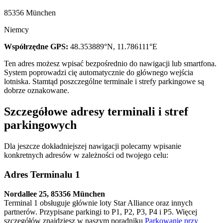
85356 München
Niemcy
Współrzędne GPS:
48.353889°N, 11.786111°E
Ten adres możesz wpisać bezpośrednio do nawigacji lub smartfona.
System poprowadzi cię automatycznie do głównego wejścia
lotniska. Stamtąd poszczególne terminale i strefy parkingowe są
dobrze oznakowane.
Szczegółowe adresy terminali i stref
parkingowych
Dla jeszcze dokładniejszej nawigacji polecamy wpisanie
konkretnych adresów w zależności od twojego celu:
Adres Terminalu 1
Nordallee 25, 85356 München
Terminal 1 obsługuje głównie loty Star Alliance oraz innych
partnerów. Przypisane parkingi to P1, P2, P3, P4 i P5. Więcej
szczegółów znajdziesz w naszym poradniku
Parkowanie przy