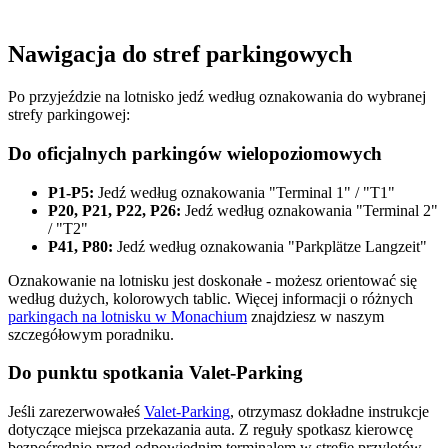
Nawigacja do stref parkingowych
Po przyjeździe na lotnisko jedź według oznakowania do wybranej
strefy parkingowej:
Do oficjalnych parkingów wielopoziomowych
P1-P5:
Jedź według oznakowania "Terminal 1" / "T1"
P20, P21, P22, P26:
Jedź według oznakowania "Terminal 2"
/ "T2"
P41, P80:
Jedź według oznakowania "Parkplätze Langzeit"
Oznakowanie na lotnisku jest doskonałe - możesz orientować się
według dużych, kolorowych tablic. Więcej informacji o różnych
parkingach na lotnisku w Monachium
znajdziesz w naszym
szczegółowym poradniku.
Do punktu spotkania Valet-Parking
Jeśli zarezerwowałeś
Valet-Parking
, otrzymasz dokładne instrukcje
dotyczące miejsca przekazania auta. Z reguły spotkasz kierowcę
bezpośrednio przed odpowiednim terminalem w strefie przylotów