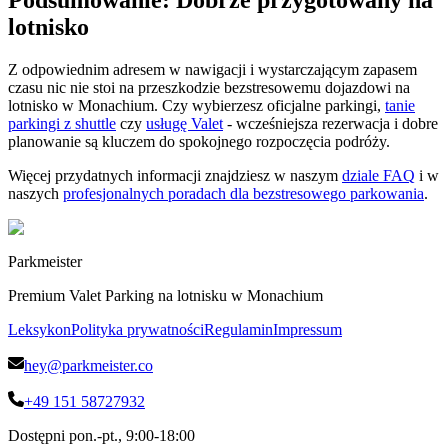
lotnisko
Z odpowiednim adresem w nawigacji i wystarczającym zapasem
czasu nic nie stoi na przeszkodzie bezstresowemu dojazdowi na
lotnisko w Monachium. Czy wybierzesz oficjalne parkingi,
tanie
parkingi z shuttle
czy
usługę Valet
- wcześniejsza rezerwacja i dobre
planowanie są kluczem do spokojnego rozpoczęcia podróży.
Więcej przydatnych informacji znajdziesz w naszym
dziale FAQ
i w
naszych
profesjonalnych poradach dla bezstresowego parkowania
.
Parkmeister
Premium Valet Parking na lotnisku w Monachium
Leksykon
Polityka prywatności
Regulamin
Impressum
hey@parkmeister.co
+49 151 58727932
Dostępni pon.-pt., 9:00-18:00