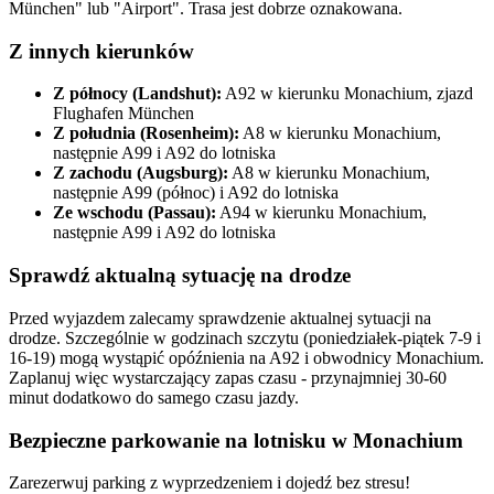
München" lub "Airport". Trasa jest dobrze oznakowana.
Z innych kierunków
Z północy (Landshut):
A92 w kierunku Monachium, zjazd
Flughafen München
Z południa (Rosenheim):
A8 w kierunku Monachium,
następnie A99 i A92 do lotniska
Z zachodu (Augsburg):
A8 w kierunku Monachium,
następnie A99 (północ) i A92 do lotniska
Ze wschodu (Passau):
A94 w kierunku Monachium,
następnie A99 i A92 do lotniska
Sprawdź aktualną sytuację na drodze
Przed wyjazdem zalecamy sprawdzenie aktualnej sytuacji na
drodze. Szczególnie w godzinach szczytu (poniedziałek-piątek 7-9 i
16-19) mogą wystąpić opóźnienia na A92 i obwodnicy Monachium.
Zaplanuj więc wystarczający zapas czasu - przynajmniej 30-60
minut dodatkowo do samego czasu jazdy.
Bezpieczne parkowanie na lotnisku w Monachium
Zarezerwuj parking z wyprzedzeniem i dojedź bez stresu!