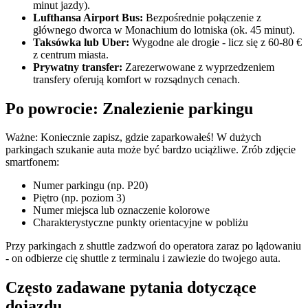
minut jazdy).
Lufthansa Airport Bus:
Bezpośrednie połączenie z
głównego dworca w Monachium do lotniska (ok. 45 minut).
Taksówka lub Uber:
Wygodne ale drogie - licz się z 60-80 €
z centrum miasta.
Prywatny transfer:
Zarezerwowane z wyprzedzeniem
transfery oferują komfort w rozsądnych cenach.
Po powrocie: Znalezienie parkingu
Ważne: Koniecznie zapisz, gdzie zaparkowałeś! W dużych
parkingach szukanie auta może być bardzo uciążliwe. Zrób zdjęcie
smartfonem:
Numer parkingu (np. P20)
Piętro (np. poziom 3)
Numer miejsca lub oznaczenie kolorowe
Charakterystyczne punkty orientacyjne w pobliżu
Przy parkingach z shuttle zadzwoń do operatora zaraz po lądowaniu
- on odbierze cię shuttle z terminalu i zawiezie do twojego auta.
Często zadawane pytania dotyczące
dojazdu