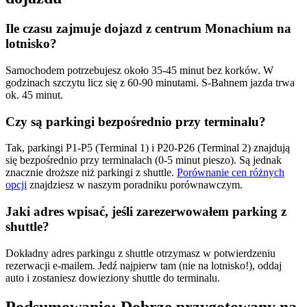
Ile czasu zajmuje dojazd z centrum Monachium na
lotnisko?
Samochodem potrzebujesz około 35-45 minut bez korków. W
godzinach szczytu licz się z 60-90 minutami. S-Bahnem jazda trwa
ok. 45 minut.
Czy są parkingi bezpośrednio przy terminalu?
Tak, parkingi P1-P5 (Terminal 1) i P20-P26 (Terminal 2) znajdują
się bezpośrednio przy terminalach (0-5 minut pieszo). Są jednak
znacznie droższe niż parkingi z shuttle.
Porównanie cen różnych
opcji
znajdziesz w naszym poradniku porównawczym.
Jaki adres wpisać, jeśli zarezerwowałem parking z
shuttle?
Dokładny adres parkingu z shuttle otrzymasz w potwierdzeniu
rezerwacji e-mailem. Jedź najpierw tam (nie na lotnisko!), oddaj
auto i zostaniesz dowieziony shuttle do terminalu.
Podsumowanie: Dobrze przygotowany na