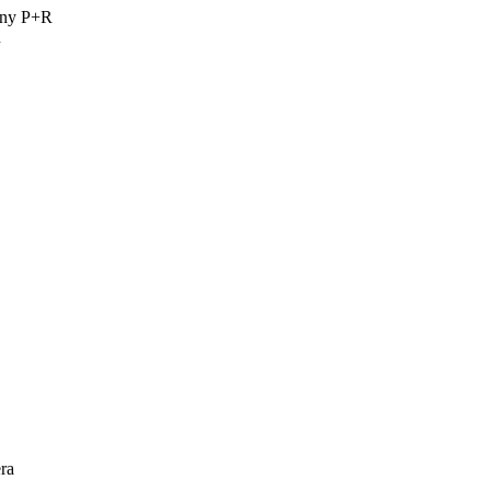
tny P+R
R
ra