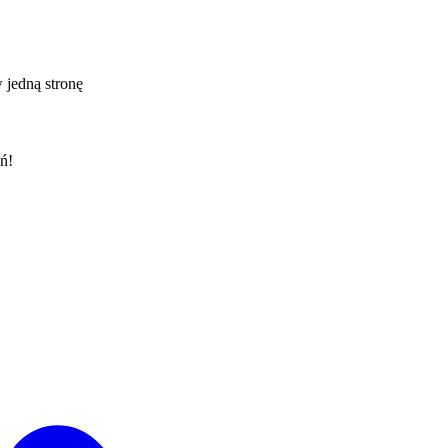
 jedną stronę
ń!