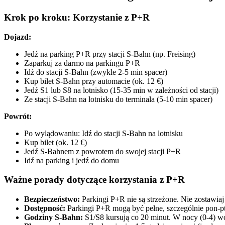
Krok po kroku: Korzystanie z P+R
Dojazd:
Jedź na parking P+R przy stacji S-Bahn (np. Freising)
Zaparkuj za darmo na parkingu P+R
Idź do stacji S-Bahn (zwykle 2-5 min spacer)
Kup bilet S-Bahn przy automacie (ok. 12 €)
Jedź S1 lub S8 na lotnisko (15-35 min w zależności od stacji)
Ze stacji S-Bahn na lotnisku do terminala (5-10 min spacer)
Powrót:
Po wylądowaniu: Idź do stacji S-Bahn na lotnisku
Kup bilet (ok. 12 €)
Jedź S-Bahnem z powrotem do swojej stacji P+R
Idź na parking i jedź do domu
Ważne porady dotyczące korzystania z P+R
Bezpieczeństwo:
Parkingi P+R nie są strzeżone. Nie zostawiaj
Dostępność:
Parkingi P+R mogą być pełne, szczególnie pon-pt
Godziny S-Bahn:
S1/S8 kursują co 20 minut. W nocy (0-4) wc