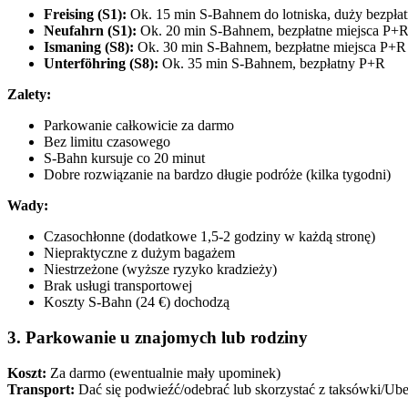
Freising (S1):
Ok. 15 min S-Bahnem do lotniska, duży bezpła
Neufahrn (S1):
Ok. 20 min S-Bahnem, bezpłatne miejsca P+
Ismaning (S8):
Ok. 30 min S-Bahnem, bezpłatne miejsca P+R
Unterföhring (S8):
Ok. 35 min S-Bahnem, bezpłatny P+R
Zalety:
Parkowanie całkowicie za darmo
Bez limitu czasowego
S-Bahn kursuje co 20 minut
Dobre rozwiązanie na bardzo długie podróże (kilka tygodni)
Wady:
Czasochłonne (dodatkowe 1,5-2 godziny w każdą stronę)
Niepraktyczne z dużym bagażem
Niestrzeżone (wyższe ryzyko kradzieży)
Brak usługi transportowej
Koszty S-Bahn (24 €) dochodzą
3. Parkowanie u znajomych lub rodziny
Koszt:
Za darmo (ewentualnie mały upominek)
Transport:
Dać się podwieźć/odebrać lub skorzystać z taksówki/Ube