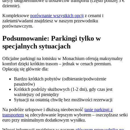
taryfy długoterminowe u dostawców transportu (często poniżej 5 €
dziennie).
Kompleksowe
porównanie wszystkich opcji
z cenami i
zaletami/wadami znajdziesz w naszym przewodniku
porównawczym.
Podsumowanie: Parkingi tylko w
specjalnych sytuacjach
Oficjalne parkingi na lotnisku w Monachium oferują maksymalny
komfort dzięki krótkim trasom – jednak w cenach premium.
Opłacają się głównie dla:
Bardzo krótkich pobytów (odbieranie/podwożenie
pasażerów)
Krótkich podróży służbowych (1-2 dni), gdy czas jest
ważniejszy od pieniędzy
Sytuacji na ostatnią chwilę bez możliwości rezerwacji
Na podróże urlopowe i dłuższą nieobecność
tanie parkingi z
transportem
są zdecydowanie lepszym wyborem – oszczędzasz setki
euro przy minimalnym dodatkowym wysiłku.
Więcej informacji znajdziesz w naszym
głównym przewodniku po