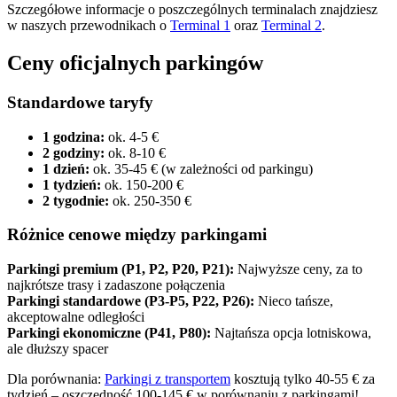
Szczegółowe informacje o poszczególnych terminalach znajdziesz
w naszych przewodnikach o
Terminal 1
oraz
Terminal 2
.
Ceny oficjalnych parkingów
Standardowe taryfy
1 godzina:
ok. 4-5 €
2 godziny:
ok. 8-10 €
1 dzień:
ok. 35-45 € (w zależności od parkingu)
1 tydzień:
ok. 150-200 €
2 tygodnie:
ok. 250-350 €
Różnice cenowe między parkingami
Parkingi premium (P1, P2, P20, P21):
Najwyższe ceny, za to
najkrótsze trasy i zadaszone połączenia
Parkingi standardowe (P3-P5, P22, P26):
Nieco tańsze,
akceptowalne odległości
Parkingi ekonomiczne (P41, P80):
Najtańsza opcja lotniskowa,
ale dłuższy spacer
Dla porównania:
Parkingi z transportem
kosztują tylko 40-55 € za
tydzień – oszczędność 100-145 € w porównaniu z parkingami!