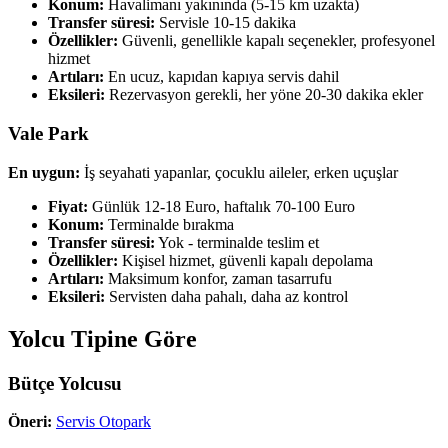
Konum:
Havalimanı yakınında (5-15 km uzakta)
Transfer süresi:
Servisle 10-15 dakika
Özellikler:
Güvenli, genellikle kapalı seçenekler, profesyonel
hizmet
Artıları:
En ucuz, kapıdan kapıya servis dahil
Eksileri:
Rezervasyon gerekli, her yöne 20-30 dakika ekler
Vale Park
En uygun:
İş seyahati yapanlar, çocuklu aileler, erken uçuşlar
Fiyat:
Günlük 12-18 Euro, haftalık 70-100 Euro
Konum:
Terminalde bırakma
Transfer süresi:
Yok - terminalde teslim et
Özellikler:
Kişisel hizmet, güvenli kapalı depolama
Artıları:
Maksimum konfor, zaman tasarrufu
Eksileri:
Servisten daha pahalı, daha az kontrol
Yolcu Tipine Göre
Bütçe Yolcusu
Öneri:
Servis Otopark