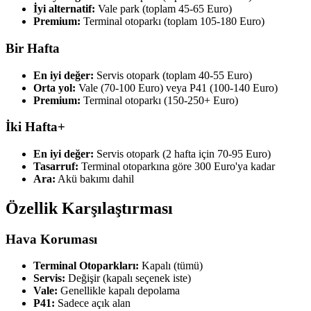
İyi alternatif:
Vale park (toplam 45-65 Euro)
Premium:
Terminal otoparkı (toplam 105-180 Euro)
Bir Hafta
En iyi değer:
Servis otopark (toplam 40-55 Euro)
Orta yol:
Vale (70-100 Euro) veya P41 (100-140 Euro)
Premium:
Terminal otoparkı (150-250+ Euro)
İki Hafta+
En iyi değer:
Servis otopark (2 hafta için 70-95 Euro)
Tasarruf:
Terminal otoparkına göre 300 Euro'ya kadar
Ara:
Akü bakımı dahil
Özellik Karşılaştırması
Hava Koruması
Terminal Otoparkları:
Kapalı (tümü)
Servis:
Değişir (kapalı seçenek iste)
Vale:
Genellikle kapalı depolama
P41:
Sadece açık alan