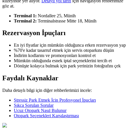
kuzeyinde yer alıyor.
Detaylı yol tarifi
için navigasyon rehberimize
göz at.
Terminal 1:
Nordallee 25, Münih
Terminal 2:
Terminalstrasse Mitte 18, Münih
Rezervasyon İpuçları
En iyi fiyatlar için mümkün olduğunca erken rezervasyon yap
%70'e kadar tasarruf etmek için servis otoparkını düşün
İndirim kodlarını ve promosyonları kontrol et
Mümkün olduğunda esnek iptal seçeneklerini tercih et
Dönüşte kolayca bulmak için park yerinizin fotoğrafını çek
Faydalı Kaynaklar
Daha detaylı bilgi için diğer rehberlerimizi incele:
Stressiz Park Etmek İçin Profesyonel İpuçları
Sıkça Sorulan Sorular
Ucuz Otopark Nasıl Bulunur
Otopark Seçenekleri Karşılaştırması