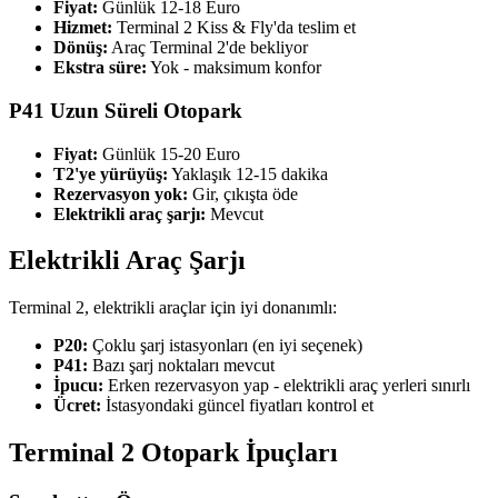
Fiyat:
Günlük 12-18 Euro
Hizmet:
Terminal 2 Kiss & Fly'da teslim et
Dönüş:
Araç Terminal 2'de bekliyor
Ekstra süre:
Yok - maksimum konfor
P41 Uzun Süreli Otopark
Fiyat:
Günlük 15-20 Euro
T2'ye yürüyüş:
Yaklaşık 12-15 dakika
Rezervasyon yok:
Gir, çıkışta öde
Elektrikli araç şarjı:
Mevcut
Elektrikli Araç Şarjı
Terminal 2, elektrikli araçlar için iyi donanımlı:
P20:
Çoklu şarj istasyonları (en iyi seçenek)
P41:
Bazı şarj noktaları mevcut
İpucu:
Erken rezervasyon yap - elektrikli araç yerleri sınırlı
Ücret:
İstasyondaki güncel fiyatları kontrol et
Terminal 2 Otopark İpuçları