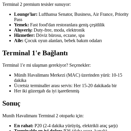
Terminal 2 premium tesisler sunuyor:
Lounge'lar:
Lufthansa Senator, Business, Air France, Priority
Pass
Yemek:
Fast food'dan restoranlara geniş çeşitlilik
Alışveriş:
Duty-free, moda, elektronik
Hizmetler:
Döviz bürosu, eczane, spa
Aile:
Çocuk oyun alanları, bebek bakım odaları
Terminal 1'e Bağlantı
Terminal 1'e mi ulaşman gerekiyor? Seçenekler:
Münih Havalimanı Merkezi (MAC) üzerinden yürü: 10-15
dakika
Ücretsiz terminaller arası servis: Her 15-20 dakikada bir
Her iki güzergah da iyi işaretlenmiş
Sonuç
Munih Havalimanı Terminal 2 otoparkı için:
En rahat:
P20 (2-4 dakika yürüyüş, elektrikli araç şarjı)
Terminalde en iyi değer:
P26 (daha ucuz, kapalı)