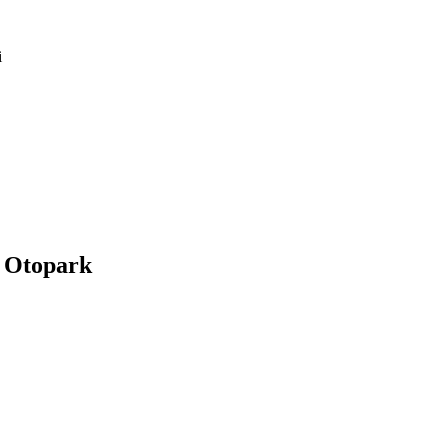
i
f Otopark