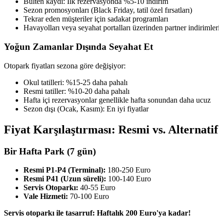
Bülten kaydı: İlk rezervasyonda %5-10 indirim
Sezon promosyonları (Black Friday, tatil özel fırsatları)
Tekrar eden müşteriler için sadakat programları
Havayolları veya seyahat portalları üzerinden partner indirimler
Yoğun Zamanlar Dışında Seyahat Et
Otopark fiyatları sezona göre değişiyor:
Okul tatilleri: %15-25 daha pahalı
Resmi tatiller: %10-20 daha pahalı
Hafta içi rezervasyonlar genellikle hafta sonundan daha ucuz
Sezon dışı (Ocak, Kasım): En iyi fiyatlar
Fiyat Karşılaştırması: Resmi vs. Alternati
Bir Hafta Park (7 gün)
Resmi P1-P4 (Terminal):
180-250 Euro
Resmi P41 (Uzun süreli):
100-140 Euro
Servis Otoparkı:
40-55 Euro
Vale Hizmeti:
70-100 Euro
Servis otoparkı ile tasarruf: Haftalık 200 Euro'ya kadar!