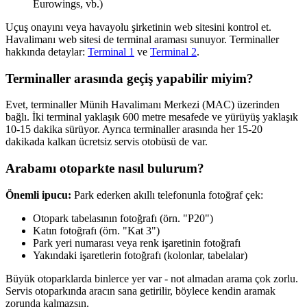
Eurowings, vb.)
Uçuş onayını veya havayolu şirketinin web sitesini kontrol et.
Havalimanı web sitesi de terminal araması sunuyor. Terminaller
hakkında detaylar:
Terminal 1
ve
Terminal 2
.
Terminaller arasında geçiş yapabilir miyim?
Evet, terminaller Münih Havalimanı Merkezi (MAC) üzerinden
bağlı. İki terminal yaklaşık 600 metre mesafede ve yürüyüş yaklaşık
10-15 dakika sürüyor. Ayrıca terminaller arasında her 15-20
dakikada kalkan ücretsiz servis otobüsü de var.
Arabamı otoparkte nasıl bulurum?
Önemli ipucu:
Park ederken akıllı telefonunla fotoğraf çek:
Otopark tabelasının fotoğrafı (örn. "P20")
Katın fotoğrafı (örn. "Kat 3")
Park yeri numarası veya renk işaretinin fotoğrafı
Yakındaki işaretlerin fotoğrafı (kolonlar, tabelalar)
Büyük otoparklarda binlerce yer var - not almadan arama çok zorlu.
Servis otoparkında aracın sana getirilir, böylece kendin aramak
zorunda kalmazsın.