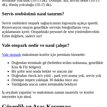
terminale yolculuk (10-15 dk). Dönüşte: ara, servisi bekle (10-15
dk), dönüş yolculuğu (10-15 dk).
Servis otobüsünü nasıl tanırım?
Servis otobüsleri otopark sağlayıcısının logosuyla açıkça işaretli.
Rezervasyon onayın genellikle servisin fotoğraflarını veya
açıklamasını içerir. Otoparktaki personel de seni yönlendirecektir.
Emin değilsen, sadece sor!
Vale otopark nedir ve nasıl çalışır?
Vale otopark
maksimum konfor için premium hizmettir:
Doğrudan terminale git (belirtilen teslim noktasına, genellikle
Kiss & Fly bölgesi)
Bir şoför seni orada bekler ve aracını alır
Doğrudan check-in'e yürü - park yeri arama yok, servis yok
Dönüşte inişten yaklaşık 30 dakika önce ara
Vardığında aracın zaten terminalda bekliyor
İş seyahati yapanlar ve maksimum zaman tasarrufu ve konfor
isteyenler için ideal.
Güvenlik ve Araç Koruması