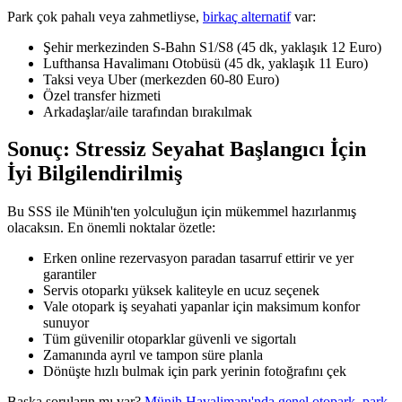
Park çok pahalı veya zahmetliyse,
birkaç alternatif
var:
Şehir merkezinden S-Bahn S1/S8 (45 dk, yaklaşık 12 Euro)
Lufthansa Havalimanı Otobüsü (45 dk, yaklaşık 11 Euro)
Taksi veya Uber (merkezden 60-80 Euro)
Özel transfer hizmeti
Arkadaşlar/aile tarafından bırakılmak
Sonuç: Stressiz Seyahat Başlangıcı İçin
İyi Bilgilendirilmiş
Bu SSS ile Münih'ten yolculuğun için mükemmel hazırlanmış
olacaksın. En önemli noktalar özetle:
Erken online rezervasyon paradan tasarruf ettirir ve yer
garantiler
Servis otoparkı yüksek kaliteyle en ucuz seçenek
Vale otopark iş seyahati yapanlar için maksimum konfor
sunuyor
Tüm güvenilir otoparklar güvenli ve sigortalı
Zamanında ayrıl ve tampon süre planla
Dönüşte hızlı bulmak için park yerinin fotoğrafını çek
Başka soruların mı var?
Münih Havalimanı'nda genel otopark
,
park