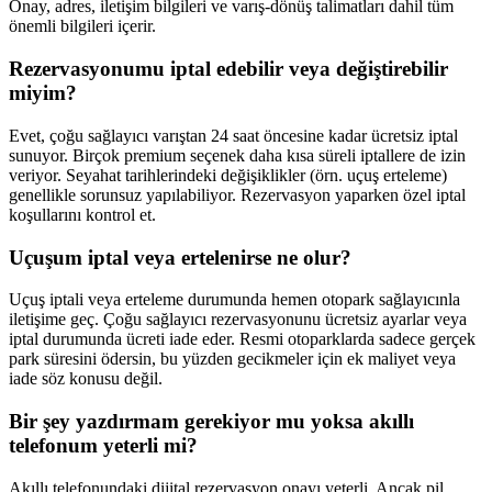
Onay, adres, iletişim bilgileri ve varış-dönüş talimatları dahil tüm
önemli bilgileri içerir.
Rezervasyonumu iptal edebilir veya değiştirebilir
miyim?
Evet, çoğu sağlayıcı varıştan 24 saat öncesine kadar ücretsiz iptal
sunuyor. Birçok premium seçenek daha kısa süreli iptallere de izin
veriyor. Seyahat tarihlerindeki değişiklikler (örn. uçuş erteleme)
genellikle sorunsuz yapılabiliyor. Rezervasyon yaparken özel iptal
koşullarını kontrol et.
Uçuşum iptal veya ertelenirse ne olur?
Uçuş iptali veya erteleme durumunda hemen otopark sağlayıcınla
iletişime geç. Çoğu sağlayıcı rezervasyonunu ücretsiz ayarlar veya
iptal durumunda ücreti iade eder. Resmi otoparklarda sadece gerçek
park süresini ödersin, bu yüzden gecikmeler için ek maliyet veya
iade söz konusu değil.
Bir şey yazdırmam gerekiyor mu yoksa akıllı
telefonum yeterli mi?
Akıllı telefonundaki dijital rezervasyon onayı yeterli. Ancak pil