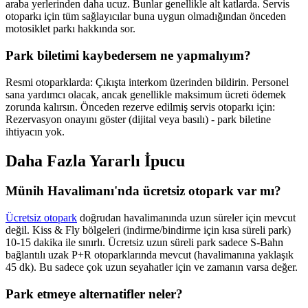
araba yerlerinden daha ucuz. Bunlar genellikle alt katlarda. Servis
otoparkı için tüm sağlayıcılar buna uygun olmadığından önceden
motosiklet parkı hakkında sor.
Park biletimi kaybedersem ne yapmalıyım?
Resmi otoparklarda: Çıkışta interkom üzerinden bildirin. Personel
sana yardımcı olacak, ancak genellikle maksimum ücreti ödemek
zorunda kalırsın. Önceden rezerve edilmiş servis otoparkı için:
Rezervasyon onayını göster (dijital veya basılı) - park biletine
ihtiyacın yok.
Daha Fazla Yararlı İpucu
Münih Havalimanı'nda ücretsiz otopark var mı?
Ücretsiz otopark
doğrudan havalimanında uzun süreler için mevcut
değil. Kiss & Fly bölgeleri (indirme/bindirme için kısa süreli park)
10-15 dakika ile sınırlı. Ücretsiz uzun süreli park sadece S-Bahn
bağlantılı uzak P+R otoparklarında mevcut (havalimanına yaklaşık
45 dk). Bu sadece çok uzun seyahatler için ve zamanın varsa değer.
Park etmeye alternatifler neler?