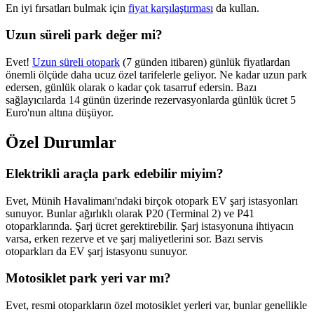
En iyi fırsatları bulmak için
fiyat karşılaştırması
da kullan.
Uzun süreli park değer mi?
Evet!
Uzun süreli otopark
(7 günden itibaren) günlük fiyatlardan
önemli ölçüde daha ucuz özel tarifelerle geliyor. Ne kadar uzun park
edersen, günlük olarak o kadar çok tasarruf edersin. Bazı
sağlayıcılarda 14 günün üzerinde rezervasyonlarda günlük ücret 5
Euro'nun altına düşüyor.
Özel Durumlar
Elektrikli araçla park edebilir miyim?
Evet, Münih Havalimanı'ndaki birçok otopark EV şarj istasyonları
sunuyor. Bunlar ağırlıklı olarak P20 (Terminal 2) ve P41
otoparklarında. Şarj ücret gerektirebilir. Şarj istasyonuna ihtiyacın
varsa, erken rezerve et ve şarj maliyetlerini sor. Bazı servis
otoparkları da EV şarj istasyonu sunuyor.
Motosiklet park yeri var mı?
Evet, resmi otoparkların özel motosiklet yerleri var, bunlar genellikle