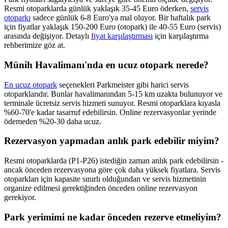
Resmi otoparklarda günlük yaklaşık 35-45 Euro öderken,
servis
otoparkı
sadece günlük 6-8 Euro'ya mal oluyor. Bir haftalık park
için fiyatlar yaklaşık 150-200 Euro (otopark) ile 40-55 Euro (servis)
arasında değişiyor. Detaylı
fiyat karşılaştırması
için karşılaştırma
rehberimize göz at.
Münih Havalimanı'nda en ucuz otopark nerede?
En ucuz otopark
seçenekleri Parkmeister gibi harici servis
otoparklarıdır. Bunlar havalimanından 5-15 km uzakta bulunuyor ve
terminale ücretsiz servis hizmeti sunuyor. Resmi otoparklara kıyasla
%60-70'e kadar tasarruf edebilirsin. Online rezervasyonlar yerinde
ödemeden %20-30 daha ucuz.
Rezervasyon yapmadan anlık park edebilir miyim?
Resmi otoparklarda (P1-P26) istediğin zaman anlık park edebilirsin -
ancak önceden rezervasyona göre çok daha yüksek fiyatlara. Servis
otoparkları için kapasite sınırlı olduğundan ve servis hizmetinin
organize edilmesi gerektiğinden önceden online rezervasyon
gerekiyor.
Park yerimimi ne kadar önceden rezerve etmeliyim?