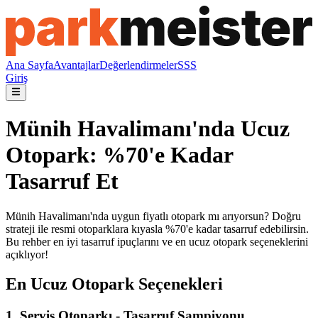
Ana Sayfa
Avantajlar
Değerlendirmeler
SSS
Giriş
Münih Havalimanı'nda Ucuz
Otopark: %70'e Kadar
Tasarruf Et
Münih Havalimanı'nda uygun fiyatlı otopark mı arıyorsun? Doğru
strateji ile resmi otoparklara kıyasla %70'e kadar tasarruf edebilirsin.
Bu rehber en iyi tasarruf ipuçlarını ve en ucuz otopark seçeneklerini
açıklıyor!
En Ucuz Otopark Seçenekleri
1. Servis Otoparkı - Tasarruf Şampiyonu