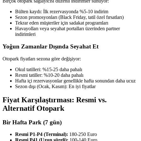
Birçok otopark sağlayıcısı düzenli indirimler sunuyor:
Bülten kaydı: İlk rezervasyonda %5-10 indirim
Sezon promosyonları (Black Friday, tatil özel fırsatları)
Tekrar eden müşteriler için sadakat programları
Havayolları veya seyahat portalları üzerinden partner
indirimleri
Yoğun Zamanlar Dışında Seyahat Et
Otopark fiyatları sezona göre değişiyor:
Okul tatilleri: %15-25 daha pahalı
Resmi tatiller: %10-20 daha pahalı
Hafta içi rezervasyonlar genellikle hafta sonundan daha ucuz
Sezon dışı (Ocak, Kasım): En iyi fiyatlar
Fiyat Karşılaştırması: Resmi vs.
Alternatif Otopark
Bir Hafta Park (7 gün)
Resmi P1-P4 (Terminal):
180-250 Euro
Resmi P41 (Uzun süreli):
100-140 Euro