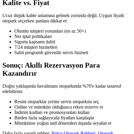
Kalite vs. Fiyat
Ucuz düşük kalite anlamına gelmek zorunda değil. Uygun fiyatlı
otopark seçerken şunlara dikkat et:
Olumlu müşteri yorumları (en az 50+)
Net iptal politikaları
Sigorta kapsamı dahil
7/24 müşteri hizmetleri
Sabit programlı güvenilir servis hizmeti
Sonuç: Akıllı Rezervasyon Para
Kazandırır
Doğru yaklaşımla havalimanı otoparkında %70'e kadar tasarruf
edebilirsin:
Resmi otoparklar yerine servis otoparkını seç
Online ve mümkün olduğunca erken rezerve et
İndirim kodları ve promosyonları kullan
Birden fazla sağlayıcıda fiyatları karşılaştır
Mümkünse yoğun tatil dönemleri dışında seyahat et
Daha fazla yararlı rehber:
Bütçe Otopark Rehberi
,
Otopark