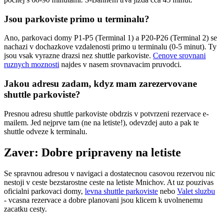
Jsou parkoviste primo u terminalu?
Ano, parkovaci domy P1-P5 (Terminal 1) a P20-P26 (Terminal 2) se
nachazi v dochazkove vzdalenosti primo u terminalu (0-5 minut). Ty
jsou vsak vyrazne drazsi nez shuttle parkoviste.
Cenove srovnani
ruznych moznosti
najdes v nasem srovnavacim pruvodci.
Jakou adresu zadam, kdyz mam zarezervovane
shuttle parkoviste?
Presnou adresu shuttle parkoviste obdrzis v potvrzeni rezervace e-
mailem. Jed nejprve tam (ne na letiste!), odevzdej auto a pak te
shuttle odveze k terminalu.
Zaver: Dobre pripraveny na letiste
Se spravnou adresou v navigaci a dostatecnou casovou rezervou nic
nestoji v ceste bezstarostne ceste na letiste Mnichov. At uz pouzivas
oficialni parkovaci domy,
levna shuttle parkoviste
nebo
Valet sluzbu
- vcasna rezervace a dobre planovani jsou klicem k uvolnenemu
zacatku cesty.