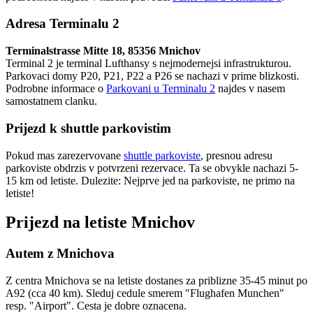
Adresa Terminalu 2
Terminalstrasse Mitte 18, 85356 Mnichov
Terminal 2 je terminal Lufthansy s nejmodernejsi infrastrukturou.
Parkovaci domy P20, P21, P22 a P26 se nachazi v prime blizkosti.
Podrobne informace o
Parkovani u Terminalu 2
najdes v nasem
samostatnem clanku.
Prijezd k shuttle parkovistim
Pokud mas zarezervovane
shuttle parkoviste
, presnou adresu
parkoviste obdrzis v potvrzeni rezervace. Ta se obvykle nachazi 5-
15 km od letiste. Dulezite: Nejprve jed na parkoviste, ne primo na
letiste!
Prijezd na letiste Mnichov
Autem z Mnichova
Z centra Mnichova se na letiste dostanes za priblizne 35-45 minut po
A92 (cca 40 km). Sleduj cedule smerem "Flughafen Munchen"
resp. "Airport". Cesta je dobre oznacena.