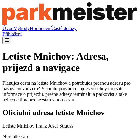
Úvod
Výhody
Hodnocení
Časté dotazy
Přihlášení
Letiste Mnichov: Adresa,
prijezd a navigace
Planujes cestu na letiste Mnichov a potrebujes presnou adresu pro
navigacni zarizeni? V tomto pruvodci najdes vsechny dulezite
informace o prijezdu, presne adresy terminalu a parkovist a take
uzitecne tipy pro bezstarostnou cestu.
Oficialni adresa letiste Mnichov
Letiste Mnichov Franz Josef Strauss
Nordallee 25