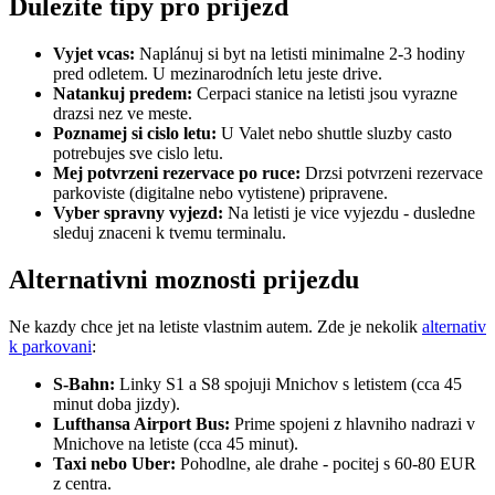
Dulezite tipy pro prijezd
Vyjet vcas:
Naplánuj si byt na letisti minimalne 2-3 hodiny
pred odletem. U mezinarodních letu jeste drive.
Natankuj predem:
Cerpaci stanice na letisti jsou vyrazne
drazsi nez ve meste.
Poznamej si cislo letu:
U Valet nebo shuttle sluzby casto
potrebujes sve cislo letu.
Mej potvrzeni rezervace po ruce:
Drzsi potvrzeni rezervace
parkoviste (digitalne nebo vytistene) pripravene.
Vyber spravny vyjezd:
Na letisti je vice vyjezdu - dusledne
sleduj znaceni k tvemu terminalu.
Alternativni moznosti prijezdu
Ne kazdy chce jet na letiste vlastnim autem. Zde je nekolik
alternativ
k parkovani
:
S-Bahn:
Linky S1 a S8 spojuji Mnichov s letistem (cca 45
minut doba jizdy).
Lufthansa Airport Bus:
Prime spojeni z hlavniho nadrazi v
Mnichove na letiste (cca 45 minut).
Taxi nebo Uber:
Pohodlne, ale drahe - pocitej s 60-80 EUR
z centra.