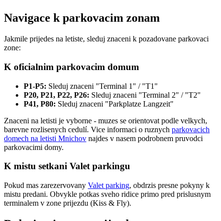
Navigace k parkovacim zonam
Jakmile prijedes na letiste, sleduj znaceni k pozadovane parkovaci
zone:
K oficialnim parkovacim domum
P1-P5:
Sleduj znaceni "Terminal 1" / "T1"
P20, P21, P22, P26:
Sleduj znaceni "Terminal 2" / "T2"
P41, P80:
Sleduj znaceni "Parkplatze Langzeit"
Znaceni na letisti je vyborne - muzes se orientovat podle velkych,
barevne rozlisenych cedulí. Vice informaci o ruznych
parkovacich
domech na letisti Mnichov
najdes v nasem podrobnem pruvodci
parkovacimi domy.
K mistu setkani Valet parkingu
Pokud mas zarezervovany
Valet parking
, obdrzis presne pokyny k
mistu predani. Obvykle potkas sveho ridice primo pred prislusnym
terminalem v zone prijezdu (Kiss & Fly).