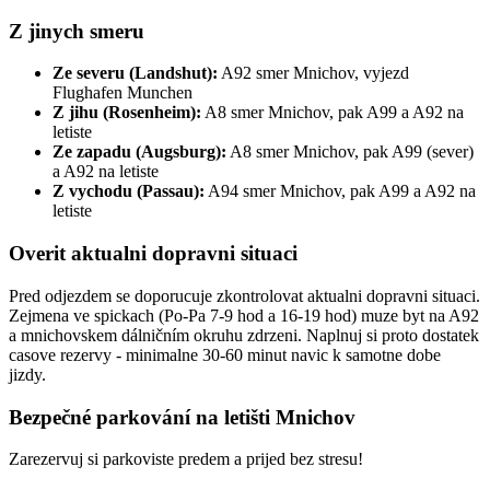
Z jinych smeru
Ze severu (Landshut):
A92 smer Mnichov, vyjezd
Flughafen Munchen
Z jihu (Rosenheim):
A8 smer Mnichov, pak A99 a A92 na
letiste
Ze zapadu (Augsburg):
A8 smer Mnichov, pak A99 (sever)
a A92 na letiste
Z vychodu (Passau):
A94 smer Mnichov, pak A99 a A92 na
letiste
Overit aktualni dopravni situaci
Pred odjezdem se doporucuje zkontrolovat aktualni dopravni situaci.
Zejmena ve spickach (Po-Pa 7-9 hod a 16-19 hod) muze byt na A92
a mnichovskem dálničním okruhu zdrzeni. Naplnuj si proto dostatek
casove rezervy - minimalne 30-60 minut navic k samotne dobe
jizdy.
Bezpečné parkování na letišti Mnichov
Zarezervuj si parkoviste predem a prijed bez stresu!