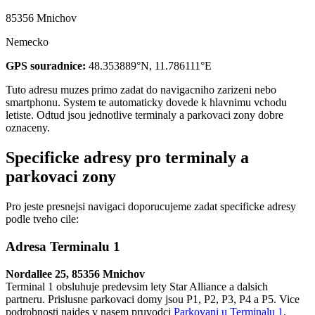
85356 Mnichov
Nemecko
GPS souradnice:
48.353889°N, 11.786111°E
Tuto adresu muzes primo zadat do navigacniho zarizeni nebo
smartphonu. System te automaticky dovede k hlavnimu vchodu
letiste. Odtud jsou jednotlive terminaly a parkovaci zony dobre
oznaceny.
Specificke adresy pro terminaly a
parkovaci zony
Pro jeste presnejsi navigaci doporucujeme zadat specificke adresy
podle tveho cile:
Adresa Terminalu 1
Nordallee 25, 85356 Mnichov
Terminal 1 obsluhuje predevsim lety Star Alliance a dalsich
partneru. Prislusne parkovaci domy jsou P1, P2, P3, P4 a P5. Vice
podrobnosti najdes v nasem pruvodci
Parkovani u Terminalu 1
.