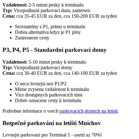
Vzdalenost:
2-5 minut pesky k terminalu
Typ:
Vicepodlazni parkovaci dum, zastresen
Cena:
cca 35-45 EUR za den, cca 150-200 EUR za tyden
Srovnatelny s P1, primo u terminalu
Dobra alternativa kdyz je P1 plny
Zastresnene cesty
P3, P4, P5 - Standardni parkovaci domy
Vzdalenost:
5-10 minut pesky k terminalu
Typ:
Vicepodlazni parkovaci domy
Cena:
cca 30-40 EUR za den, cca 140-190 EUR za tyden
O neco levnejsi nez P1/P2
Mirne zvysena vzdalenost k terminalu
Vice dostupnych parkovacich mist
Dobre oznacene cesty k terminalu
Podrobne informace o vsech
parkovacich domech na letisti
.
Bezpečné parkování na letišti Mnichov
Levnejsi parkovani pro Terminal 1 - usetri az 70%!