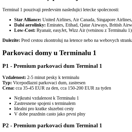
Terminal 1 pouzivaji predevsim nasledujici letecke spolecnosti:
Star Alliance:
United Airlines, Air Canada, Singapore Airlines,
Dalsi aerolinky:
Emirates, Etihad, Qatar Airways, British Air
Low-Cost:
Ryanair, easyJet, Wizz Air (vetsinou z Terminalu 1)
Dulezite:
Pred cestou zkontroluj na letence nebo na webovych strankac
Parkovaci domy u Terminalu 1
P1 - Premium parkovaci dum Terminal 1
Vzdalenost:
2-5 minut pesky k terminalu
Typ:
Vicepodlazni parkovaci dum, zastresen
Cena:
cca 35-45 EUR za den, cca 150-200 EUR za tyden
Nejkratsi vzdalenost k Terminalu 1
Zastresnene spojeni s terminalem
Idealni pro kratke sluzebni cesty
V dobe prazdnin casto jako prvni plny
P2 - Premium parkovaci dum Terminal 1