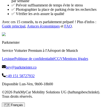
par semaine
✅ Prévoir suffisamment de temps évite le stress
✅ Photographier la place de parking évite les recherches
✅ Vérifier les avis assure la qualité
Avec ces 15 conseils, tu es parfaitement préparé ! Plus d'infos :
Guide principal
,
Astuces économiques
et
FAQ
.
Parkmeister
Service Voiturier Premium à l'Aéroport de Munich
Lexique
Politique de confidentialité
CGV
Mentions légales
hey@parkmeister.co
+49 151 58727932
Disponible Lun-Ven, 9h00-18h00
©
2026
ParkMyCar Mobility Solutions UG (haftungsbeschränkt).
Tous droits réservés.
🇫🇷
Français