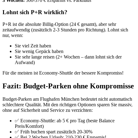
3 Wochen:
300-370 € Ersparnis vs. Parkhaus
Lohnt sich P+R wirklich?
P+R ist die absolute Billig-Option (24 € gesamt), aber sehr
zeitaufwendig (zusätzlich 2-3 Stunden pro Richtung). Lohnt sich
nur, wenn:
Sie viel Zeit haben
Sie wenig Gepäck haben
Sie sehr lange reisen (2+ Wochen – dann lohnt sich der
Aufwand)
Für die meisten ist Economy-Shuttle der bessere Kompromiss!
Fazit: Budget-Parken ohne Kompromisse
Budget-Parken am Flughafen München bedeutet nicht automatisch
schlechtere Qualität. Mit den richtigen Optionen sparen Sie massiv,
ohne auf Sicherheit und Service zu verzichten:
✅ Economy-Shuttle: ab 5 € pro Tag (beste Balance
Preis/Komfort)
✅ Früh buchen spart zusätzlich 20-30%
✅ Bei 2 Wochen Urlaub: 210-230 € Ersparnis!