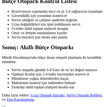
Bütçe Otopark Kontrol Listesi
Rezervasyon yapmadan önce en az 3-4 sağlayıcıyı karşılaştır
Güvenilirlik için yorumları kontrol et
Servis sıklığını ve çalışma saatlerini doğrula
Uçuş değişiklikleri için iptal politikasını not et
Ücretler dahil toplam maliyeti hesapla
Onay ve iletişim numaralarını kaydet
Servis transferi için ekstra süre planla
Sonuç: Akıllı Bütçe Otoparkı
Münih Havalimanı'nda bütçe dostu otopark planlama ile kesinlikle
mümkün:
Servis otoparkı günlük 6-8 Euro ile en iyi değeri sunuyor
Optimal fiyatlar için 2-4 hafta öncesinden rezerve et
Mümkünse yoğun dönemlerden kaçın
Maksimum tasarruf için indirimleri birleştir
Ekstralar dahil toplam maliyeti hesaba kat
Daha fazla rehber:
Ucuz Otopark İpuçları
,
Servis Otopark Rehberi
,
ve
Tam Karşılaştırma
.