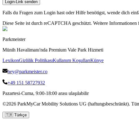
Login-Link senden
Falls du Fragen zum Login hast oder Hilfe benötigst, wende dich ein
Diese Seite ist durch reCAPTCHA geschützt. Weitere Informationen f
Parkmeister
Münih Havalimanı'nda Premium Vale Park Hizmeti
Lexikon
Gizlilik Politikası
Kullanım Koşulları
Künye
hey@parkmeister.co
+49 151 58727932
Pazartesi-Cuma, 9:00-18:00 arası ulaşılabilir
©
2026
ParkMyCar Mobility Solutions UG (haftungsbeschränkt).
Tüm 
🇹🇷
Türkçe