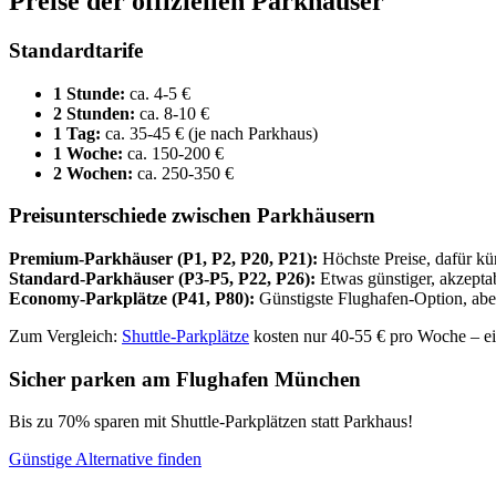
Preise der offiziellen Parkhäuser
Standardtarife
1 Stunde:
ca. 4-5 €
2 Stunden:
ca. 8-10 €
1 Tag:
ca. 35-45 € (je nach Parkhaus)
1 Woche:
ca. 150-200 €
2 Wochen:
ca. 250-350 €
Preisunterschiede zwischen Parkhäusern
Premium-Parkhäuser (P1, P2, P20, P21):
Höchste Preise, dafür k
Standard-Parkhäuser (P3-P5, P22, P26):
Etwas günstiger, akzepta
Economy-Parkplätze (P41, P80):
Günstigste Flughafen-Option, ab
Zum Vergleich:
Shuttle-Parkplätze
kosten nur 40-55 € pro Woche – e
Sicher parken am Flughafen München
Bis zu 70% sparen mit Shuttle-Parkplätzen statt Parkhaus!
Günstige Alternative finden