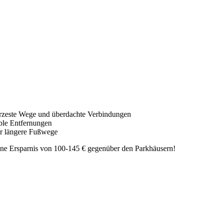
ürzeste Wege und überdachte Verbindungen
ble Entfernungen
er längere Fußwege
ine Ersparnis von 100-145 € gegenüber den Parkhäusern!