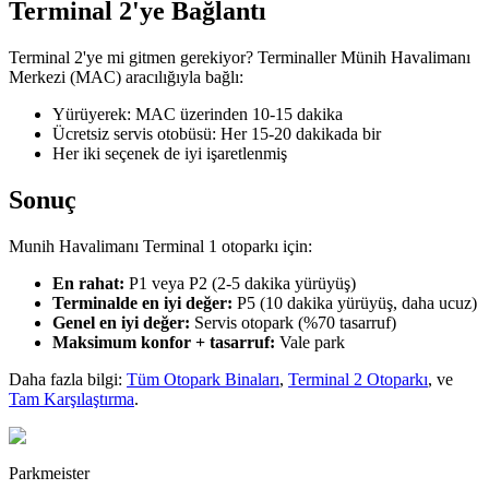
Terminal 2'ye Bağlantı
Terminal 2'ye mi gitmen gerekiyor? Terminaller Münih Havalimanı
Merkezi (MAC) aracılığıyla bağlı:
Yürüyerek: MAC üzerinden 10-15 dakika
Ücretsiz servis otobüsü: Her 15-20 dakikada bir
Her iki seçenek de iyi işaretlenmiş
Sonuç
Munih Havalimanı Terminal 1 otoparkı için:
En rahat:
P1 veya P2 (2-5 dakika yürüyüş)
Terminalde en iyi değer:
P5 (10 dakika yürüyüş, daha ucuz)
Genel en iyi değer:
Servis otopark (%70 tasarruf)
Maksimum konfor + tasarruf:
Vale park
Daha fazla bilgi:
Tüm Otopark Binaları
,
Terminal 2 Otoparkı
, ve
Tam Karşılaştırma
.
Parkmeister