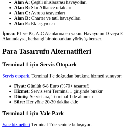
Alan A:
Çeşitli uluslararası havayolları
Alan B:
Star Alliance ortakları
Alan C:
Avrupa taşıyıcıları
Alan D:
Charter ve tatil havayolları
Alan E:
Ek taşıyıcılar
İpucu:
P1 ve P2, A-C Alanlarına en yakın. Havayolun D veya E
Alanındaysa, herhangi bir otoparktan yürüyüş benzer.
Para Tasarrufu Alternatifleri
Terminal 1 için Servis Otopark
Servis otopark
, Terminal 1'e doğrudan bırakma hizmeti sunuyor:
Fiyat:
Günlük 6-8 Euro (%70+ tasarruf)
Hizmet:
Servis seni Terminal 1 girişinde bırakır
Dönüş:
Servisi ara, Terminal 1'de alınırsın
Süre:
Her yöne 20-30 dakika ekle
Terminal 1 için Vale Park
Vale hizmetleri
Terminal 1'de seninle buluşuyor: