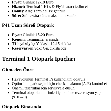
Fiyat:
Günlük 12-18 Euro
Hizmet:
Terminal 1 Kiss & Fly'da aracı teslim et
Dönüş:
Araç Terminal 1'e getirilir
Süre:
Sıfır ekstra süre, maksimum konfor
P41 Uzun Süreli Otopark
Fiyat:
Günlük 15-20 Euro
Konum:
Terminaller arasında
T1'e yürüyüş:
Yaklaşık 12-15 dakika
Rezervasyon yok:
Gir, çıkışta öde
Terminal 1 Otopark İpuçları
Gitmeden Önce
Havayolunun Terminal 1'i kullandığını doğrula
Optimal otopark seçimi için check-in alanını (A-E) kontrol et
Önemli tasarruflar için servis/vale düşün
Terminal otoparkı indirimleri için online rezervasyon yap
(%10-20)
Otopark Binasında