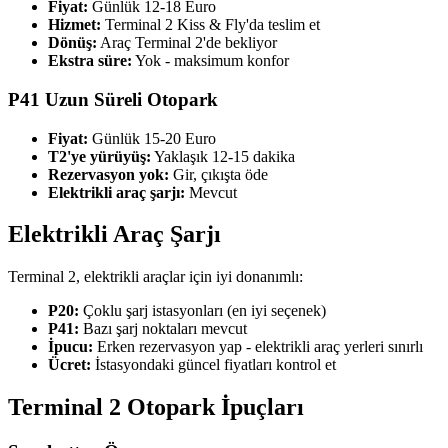
Fiyat:
Günlük 12-18 Euro
Hizmet:
Terminal 2 Kiss & Fly'da teslim et
Dönüş:
Araç Terminal 2'de bekliyor
Ekstra süre:
Yok - maksimum konfor
P41 Uzun Süreli Otopark
Fiyat:
Günlük 15-20 Euro
T2'ye yürüyüş:
Yaklaşık 12-15 dakika
Rezervasyon yok:
Gir, çıkışta öde
Elektrikli araç şarjı:
Mevcut
Elektrikli Araç Şarjı
Terminal 2, elektrikli araçlar için iyi donanımlı:
P20:
Çoklu şarj istasyonları (en iyi seçenek)
P41:
Bazı şarj noktaları mevcut
İpucu:
Erken rezervasyon yap - elektrikli araç yerleri sınırlı
Ücret:
İstasyondaki güncel fiyatları kontrol et
Terminal 2 Otopark İpuçları