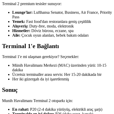
Terminal 2 premium tesisler sunuyor:
Lounge'lar:
Lufthansa Senator, Business, Air France, Priority
Pass
Yemek:
Fast food'dan restoranlara geniş çeşitlilik
Alışveriş:
Duty-free, moda, elektronik
Hizmetler:
Döviz bürosu, eczane, spa
Aile:
Çocuk oyun alanları, bebek bakım odaları
Terminal 1'e Bağlantı
Terminal 1'e mi ulaşman gerekiyor? Seçenekler:
Münih Havalimanı Merkezi (MAC) üzerinden yürü: 10-15
dakika
Ücretsiz terminaller arası servis: Her 15-20 dakikada bir
Her iki güzergah da iyi işaretlenmiş
Sonuç
Munih Havalimanı Terminal 2 otoparkı için:
En rahat:
P20 (2-4 dakika yürüyüş, elektrikli araç şarjı)
Terminalde en iyi değer:
P26 (daha ucuz, kapalı)